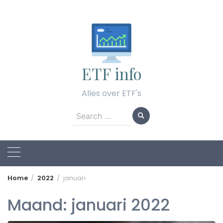
Skip
to
content
ETF info
Alles over ETF's
Search
for:
Home
2022
januari
Maand:
januari 2022