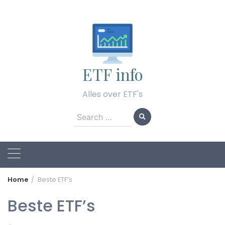
Skip
to
content
ETF info
Alles over ETF's
Search
for:
Home
Beste ETF’s
Beste ETF’s